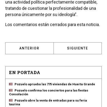
una actividad política perfectamente compatible,
tratando de cuestionar la profesionalidad de una
persona únicamente por su ideología”.
Los comentarios están cerrados para esta noticia.
ARTÍCULO ANTERIOR: PÉREZ ABRAHAM ASEG
ARTÍCULO SIGUIENT
ANTERIOR
SIGUIENTE
EN PORTADA
Pozuelo aprueba las 775 viviendas de Huerta Grande
Pozuelo confirma los conciertos para las fiestas
Consolación
Pozuelo abre la venta de entradas para su feria
taurina