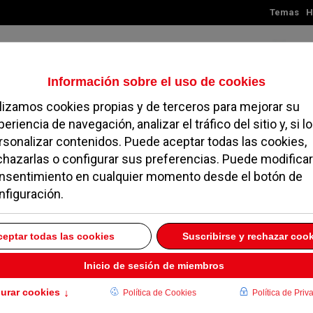
Temas
H
Viernes, 07 de agosto de 2026
TES
MADRID
NOROESTE
SOCIEDAD
MAGAZINE
SERVICIOS
io por la cooperante
z Roja asesinada en
SEPTIEMBRE 2017