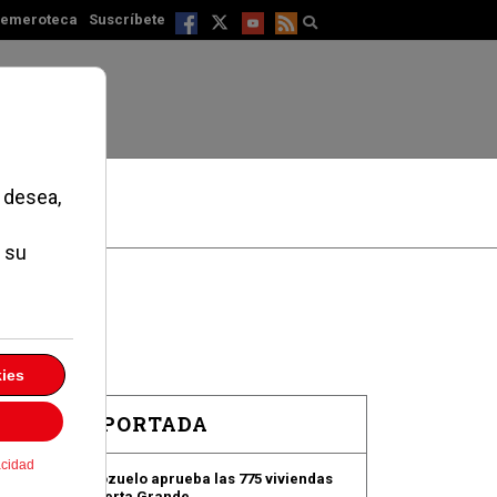
emeroteca
Suscríbete
EN PORTADA
Pozuelo aprueba las 775 viviendas
de Huerta Grande