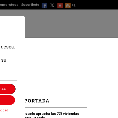
emeroteca
Suscríbete
EN PORTADA
Pozuelo aprueba las 775 viviendas
de Huerta Grande