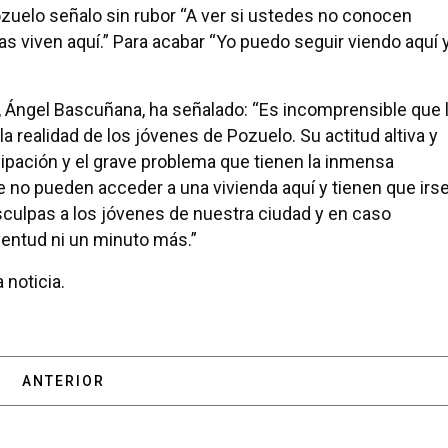
zuelo señalo sin rubor “A ver si ustedes no conocen
gas viven aquí.” Para acabar “Yo puedo seguir viendo aquí 
a, Ángel Bascuñana, ha señalado: “Es incomprensible que 
a realidad de los jóvenes de Pozuelo. Su actitud altiva y
ipación y el grave problema que tienen la inmensa
 no pueden acceder a una vivienda aquí y tienen que irs
disculpas a los jóvenes de nuestra ciudad y en caso
ventud ni un minuto más.”
 noticia.
ARTÍCULO ANTERIOR: NUEVA OFERTA DE ACTIVIDAD
ANTERIOR