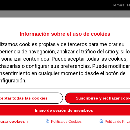
Temas
H
Jueves, 06 de agosto de 2026
TES
MADRID
NOROESTE
SOCIEDAD
MAGAZINE
SERVICIOS
 PP de olvidar a los
elo