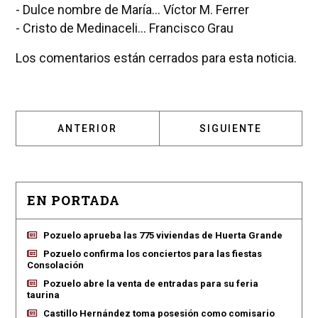
- Dulce nombre de María... Víctor M. Ferrer
- Cristo de Medinaceli... Francisco Grau
Los comentarios están cerrados para esta noticia.
ARTÍCULO ANTERIOR: ESTUDIO ABIERTO, UN
ARTÍCULO SIGUIENT
ANTERIOR
SIGUIENTE
EN PORTADA
Pozuelo aprueba las 775 viviendas de Huerta Grande
Pozuelo confirma los conciertos para las fiestas
Consolación
Pozuelo abre la venta de entradas para su feria
taurina
Castillo Hernández toma posesión como comisario