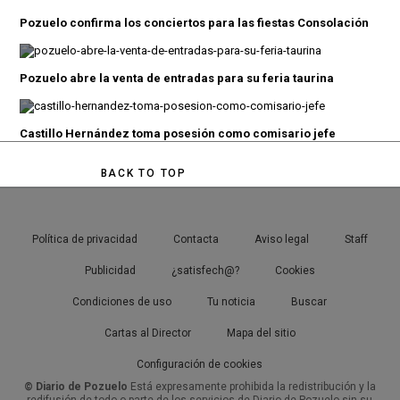
Pozuelo confirma los conciertos para las fiestas Consolación
Pozuelo abre la venta de entradas para su feria taurina
Castillo Hernández toma posesión como comisario jefe
BACK TO TOP
Política de privacidad
Contacta
Aviso legal
Staff
Publicidad
¿satisfech@?
Cookies
Condiciones de uso
Tu noticia
Buscar
Cartas al Director
Mapa del sitio
Configuración de cookies
© Diario de Pozuelo
Está expresamente prohibida la redistribución y la