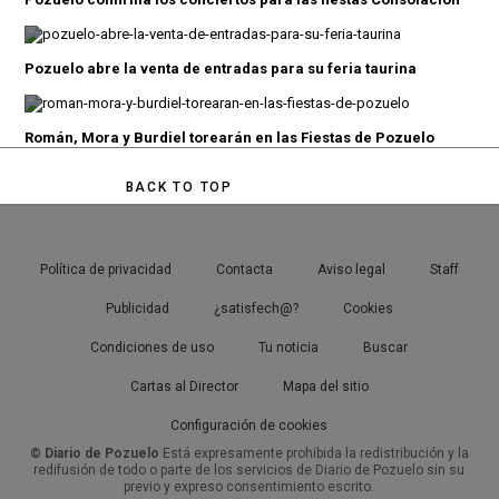
Pozuelo abre la venta de entradas para su feria taurina
Román, Mora y Burdiel torearán en las Fiestas de Pozuelo
BACK TO TOP
Política de privacidad
Contacta
Aviso legal
Staff
Publicidad
¿satisfech@?
Cookies
Condiciones de uso
Tu noticia
Buscar
Cartas al Director
Mapa del sitio
Configuración de cookies
© Diario de Pozuelo
Está expresamente prohibida la redistribución y la
redifusión de todo o parte de los servicios de Diario de Pozuelo sin su
previo y expreso consentimiento escrito.