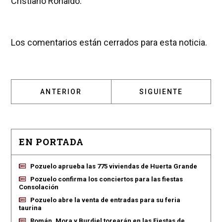
Cristiano Ronaldo.
Los comentarios están cerrados para esta noticia.
ARTÍCULO ANTERIOR: EL PÁRROCO DE SANTA
ARTÍCULO SIGUIENT
ANTERIOR
SIGUIENTE
EN PORTADA
Pozuelo aprueba las 775 viviendas de Huerta Grande
Pozuelo confirma los conciertos para las fiestas
Consolación
Pozuelo abre la venta de entradas para su feria
taurina
Román, Mora y Burdiel torearán en las Fiestas de