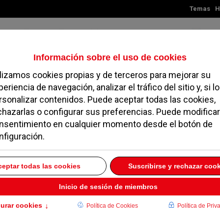
Temas
H
Sábado, 08 de agosto de 2026
TES
MADRID
NOROESTE
SOCIEDAD
MAGAZINE
SERVICIOS
ltivar la música y la
mejorar la convivencia
os demás”
TUBRE 2015