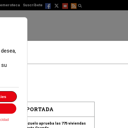
emeroteca
Suscríbete
EN PORTADA
Pozuelo aprueba las 775 viviendas
de Huerta Grande