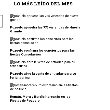
LO MÁS LEÍDO DEL MES
UVENIL EN LA BIBLIOTECA ROSALÍA DE CASTRO
UEVA TEMPORADA DEL MIRA TEATRO LLEGA A POZUELO
Pozuelo aprueba las 775 viviendas de Huerta
Grande
Pozuelo confirma los conciertos para las
fiestas Consolación
Pozuelo abre la venta de entradas para su
feria taurina
Román, Mora y Burdiel torearán en las
Fiestas de Pozuelo