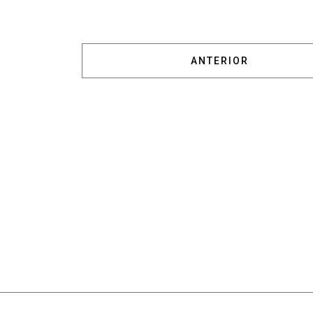
ARTÍCULO ANTERIOR:
ANTERIOR