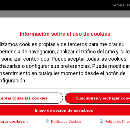
Temas
H
Viernes, 07 de agosto de 2026
TES
MADRID
NOROESTE
SOCIEDAD
MAGAZINE
SERVICIOS
uye a Luis Enrique
ncejal de Somos
16 OCTUBRE 2015