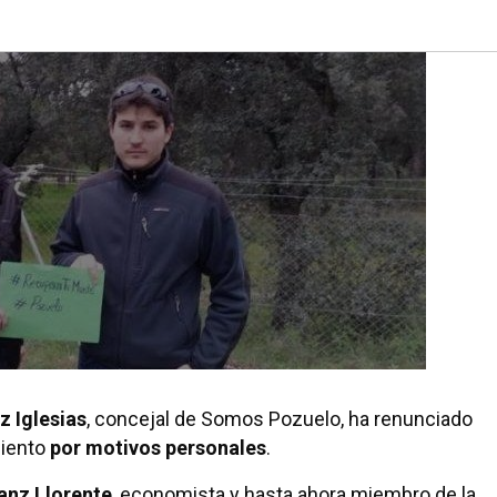
z Iglesias
, concejal de Somos Pozuelo, ha renunciado
iento
por motivos personales
.
anz Llorente
, economista y hasta ahora miembro de la