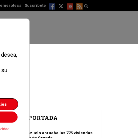
emeroteca
Suscríbete
EN PORTADA
Pozuelo aprueba las 775 viviendas
de Huerta Grande