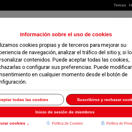
Temas
H
Sábado, 08 de agosto de 2026
TES
MADRID
NOROESTE
SOCIEDAD
MAGAZINE
SERVICIOS
eles calle Emisora
 2015