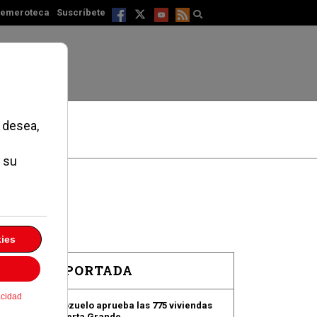
emeroteca
Suscríbete
EN PORTADA
Pozuelo aprueba las 775 viviendas
de Huerta Grande