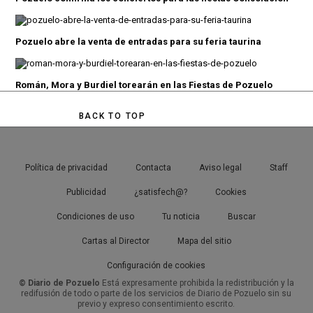
Pozuelo abre la venta de entradas para su feria taurina
Román, Mora y Burdiel torearán en las Fiestas de Pozuelo
BACK TO TOP
Política de privacidad
Contacta
Aviso legal
Staff
Publicidad
¿satisfech@?
Cookies
Condiciones de uso
Tu noticia
Buscar
Cartas al Director
Mapa del sitio
Configuración de cookies
© Diario de Pozuelo
Está expresamente prohibida la redistribución y la
redifusión de todo o parte de los servicios de Diario de Pozuelo sin su
previo y expreso consentimiento escrito.