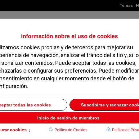
Temas
H
Viernes, 07 de agosto de 2026
TES
MADRID
NOROESTE
SOCIEDAD
MAGAZINE
SERVICIOS
vuelve a bajar el IBI
5 SEPTIEMBRE 2014