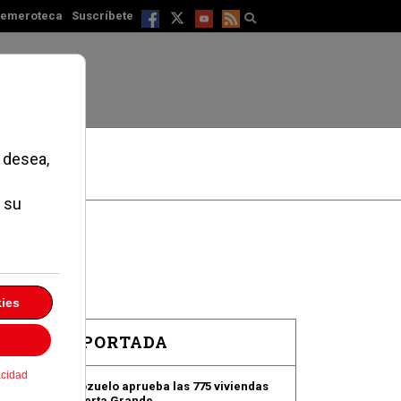
emeroteca
Suscríbete
EN PORTADA
Pozuelo aprueba las 775 viviendas
de Huerta Grande