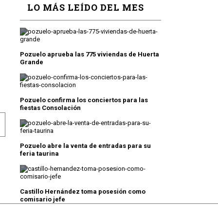
LO MÁS LEÍDO DEL MES
Pozuelo aprueba las 775 viviendas de Huerta
Grande
Pozuelo confirma los conciertos para las
fiestas Consolación
E Y LETIZIA, UNOS REYES DE ‘SELFIE’ EN POZUELO
Pozuelo abre la venta de entradas para su
feria taurina
Castillo Hernández toma posesión como
comisario jefe