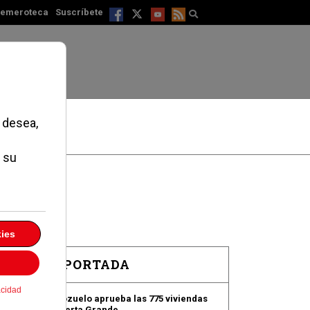
emeroteca
Suscríbete
EN PORTADA
Pozuelo aprueba las 775 viviendas
de Huerta Grande