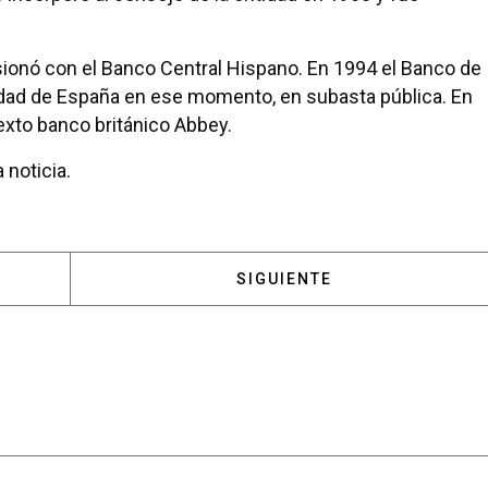
sionó con el Banco Central Hispano. En 1994 el Banco de
tidad de España en ese momento, en subasta pública. En
exto banco británico Abbey.
 noticia.
 MUERE PEDRO REYES, VECINO DE POZUELO
ARTÍCULO SIGUIENTE: FELIP
SIGUIENTE