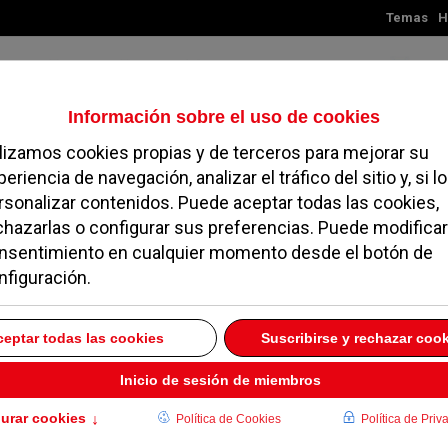
Temas
H
Viernes, 07 de agosto de 2026
TES
MADRID
NOROESTE
SOCIEDAD
MAGAZINE
SERVICIOS
o Emilio Botín a los 79
TIEMBRE 2014