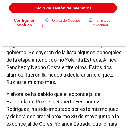
fáciles para Pozuelo, uno de los focos del caso
Gürtel. Imputaciones, juicios, acusaciones... y la
caída del alcalde, Jesús Sepúlveda, que sería
sustituido por Gonzalo Aguado hasta las
elecciones municipales.
Llegó Paloma Adrados con un renovado equipo de
gobierno. Se cayeron de la lista algunos concejales
de la etapa anterior, como Yolanda Estrada, África
Sánchez y Nacho Costa entre otros. Estos dos
últimos, fueron llamados a declarar ante el juez
Ruz este mismo mes.
Y ahora se ha sabido que el exconcejal de
Hacienda de Pozuelo, Roberto Fernández
Rodríguez, ha sido imputado por este mismo juez
y deberá declarar el próximo 30 de mayo junto a la
exconcejal de Obras, Yolanda Estrada, que lo hará