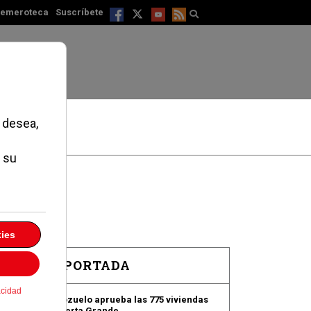
emeroteca
Suscríbete
EN PORTADA
Pozuelo aprueba las 775 viviendas
de Huerta Grande