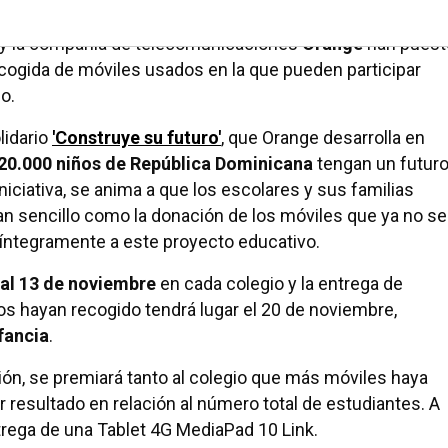
los centros educativos.
y la compañía de telecomunicaciones
Orange
han puest
ogida de móviles usados en la que pueden participar
o.
lidario
'Construye su futuro'
, que Orange desarrolla en
20.000 niños de República Dominicana
tengan un futur
niciativa, se anima a que los escolares y sus familias
tan sencillo como la donación de los móviles que ya no se
 íntegramente a este proyecto educativo.
4 al 13 de noviembre
en cada colegio y la entrega de
os hayan recogido tendrá lugar el 20 de noviembre,
nfancia
.
ión, se premiará tanto al colegio que más móviles haya
resultado en relación al número total de estudiantes. A
trega de una Tablet 4G MediaPad 10 Link.