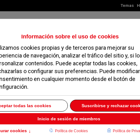
Temas
H
Viernes, 07 de agosto de 2026
TES
MADRID
NOROESTE
SOCIEDAD
MAGAZINE
SERVICIOS
Pozuelo colaboran en la
iles usados
13
marcha una competición escolar de recogida de móviles