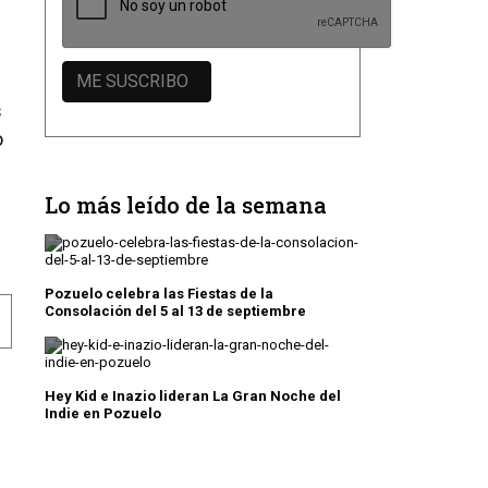
s
o
Lo más leído de la semana
Pozuelo celebra las Fiestas de la
Consolación del 5 al 13 de septiembre
 MÁS MÓVILES USADOS HAN RECOGIDO
ARACIONES Y MEJORAS EN LOS COLEGIOS DE POZUELO
Hey Kid e Inazio lideran La Gran Noche del
Indie en Pozuelo