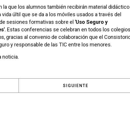
n la que los alumnos también recibirán material didáctico
vida últil que se da a los móviles usados a través del
 de sesiones formativas sobre el
'Uso Seguro y
s'
. Estas conferencias se celebran en todos los colegio
s, gracias al convenio de colaboración que el Consistori
guro y responsable de las TIC entre los menores.
 noticia.
 LAS ACACIAS E INFANTA ELENA, LOS COLEGIOS QUE
ARTÍCULO SIGUIENTE: REP
SIGUIENTE