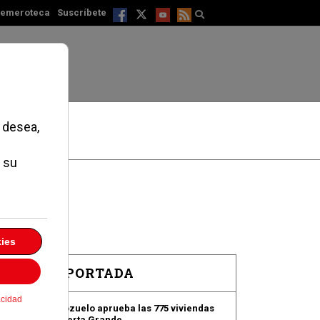
emeroteca
Suscríbete
EN PORTADA
Pozuelo aprueba las 775 viviendas
de Huerta Grande