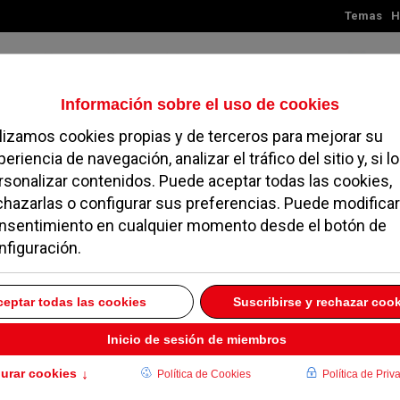
Temas
H
Jueves, 06 de agosto de 2026
TES
MADRID
NOROESTE
SOCIEDAD
MAGAZINE
SERVICIOS
s del municipio, en
dín
2013
primer y segundo puesto.