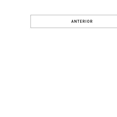
ARTÍCULO ANTERIOR:
ANTERIOR