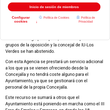
Pozuelo de Alarcón cuente, próximamente, con
una Agencia Municipal para el Empleo, como ha
avanzado el concejal de Juventud, Formación y
Empleo, Diego de Arístegui, en Pleno.
Curiosamente, la propuesta fue aprobada sólo con
los votos del grupo Popular, mientras que los
grupos de la oposición y la concejal de IU-Los
Verdes se han abstenido.
Con esta Agencia se prestará un servicio adicional
a los que ya se vienen ofreciendo desde la
Concejalía y no tendrá coste alguno para el
Ayuntamiento, ya que se gestionará con el
personal de la propia Concejalía.
Este recurso se sumará a otros que el
Ayuntamiento está poniendo en marcha como el III