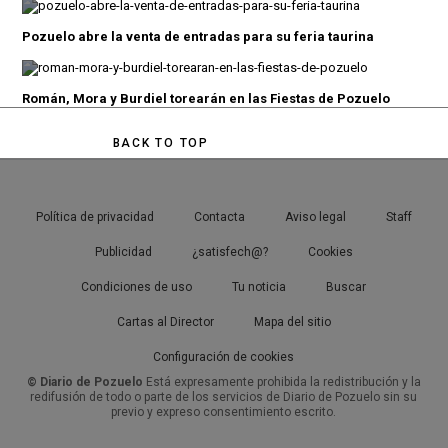
Pozuelo abre la venta de entradas para su feria taurina
Román, Mora y Burdiel torearán en las Fiestas de Pozuelo
BACK TO TOP
Política de privacidad
Contacta
Aviso legal
Staff
Publicidad
¿satisfech@?
Cookies
Condiciones de uso
Tu noticia
Buscar
Cartas al Director
Mapa del sitio
Configuración de cookies
© Diario de Pozuelo
Está expresamente prohibida la redistribución y la
redifusión de todo o parte de los servicios de Diario de Pozuelo sin su
previo y expreso consentimiento escrito.