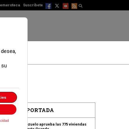
emeroteca
Suscríbete
EN PORTADA
Pozuelo aprueba las 775 viviendas
e
de Huerta Grande