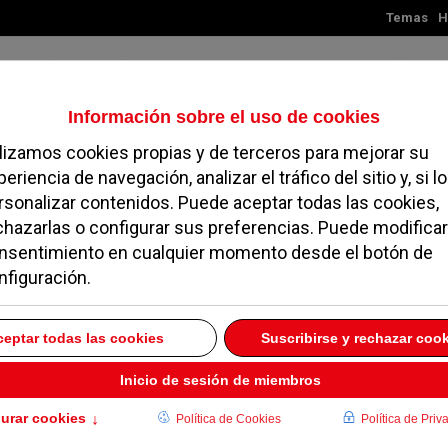
Temas
H
Viernes, 07 de agosto de 2026
TES
MADRID
NOROESTE
SOCIEDAD
MAGAZINE
SERVICIOS
e Madrid Actual
5 OCTUBRE 2012
ión y vertebración política de los pueblos del Noroeste d