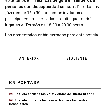
voluntarios en
‘Técnicas de guía en senderos a
personas con discapacidad sensorial’
. Todos los
jóvenes de 16 a 30 años están invitados a
participar en esta actividad gratuita que tendrá
lugar en el Torreón de 18:00 a 20:00 horas.
Los comentarios están cerrados para esta noticia.
ARTÍCULO ANTERIOR: POZUELO ACOGE EL C
ARTÍCULO SIGUIENT
ANTERIOR
SIGUIENTE
EN PORTADA
Pozuelo aprueba las 775 viviendas de Huerta Grande
Pozuelo confirma los conciertos para las fiestas
Consolación