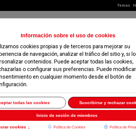
Temas
H
Domingo, 09 de agosto de 2026
TES
MADRID
NOROESTE
SOCIEDAD
MAGAZINE
SERVICIOS
presenta a Antonio
concierto ‘De Noche’
RERO 2012