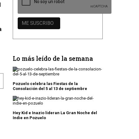
l
a
Lo más leído de la semana
MIRADAS DE MUJERES
ECTÁCULOS, TERTULIAS Y CUENTACUENTOS COMPLETAN
Pozuelo celebra las Fiestas de la
Consolación del 5 al 13 de septiembre
Hey Kid e Inazio lideran La Gran Noche del
Indie en Pozuelo