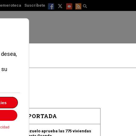
emeroteca
Suscríbete
EN PORTADA
Pozuelo aprueba las 775 viviendas
de Huerta Grande