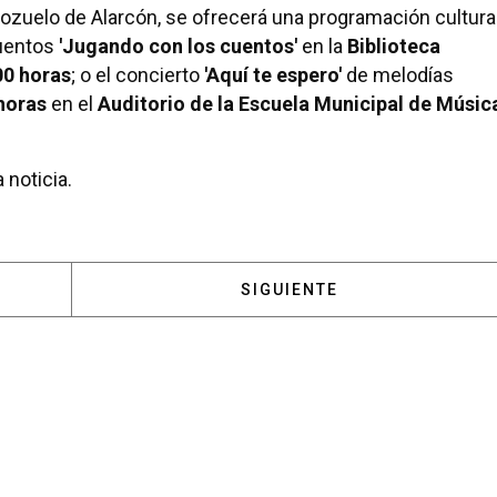
ozuelo de Alarcón, se ofrecerá una programación cultura
cuentos
'Jugando con los cuentos'
en la
Biblioteca
00 horas
; o el concierto
'Aquí te espero'
de melodías
horas
en el
Auditorio de la Escuela Municipal de Músic
 noticia.
 ‘AFORADAS’ ES LA APUESTA PARA EL I FESTIVAL DE 
ARTÍCULO SIGUIENTE: ESP
SIGUIENTE