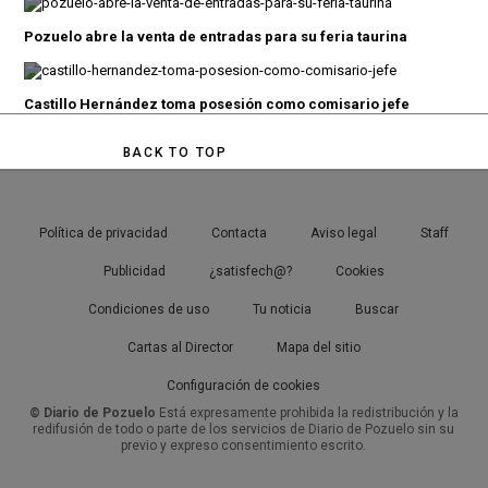
Pozuelo abre la venta de entradas para su feria taurina
Castillo Hernández toma posesión como comisario jefe
BACK TO TOP
Política de privacidad
Contacta
Aviso legal
Staff
Publicidad
¿satisfech@?
Cookies
Condiciones de uso
Tu noticia
Buscar
Cartas al Director
Mapa del sitio
Configuración de cookies
© Diario de Pozuelo
Está expresamente prohibida la redistribución y la
redifusión de todo o parte de los servicios de Diario de Pozuelo sin su
previo y expreso consentimiento escrito.