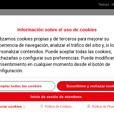
Temas
H
Sábado, 08 de agosto de 2026
TES
MADRID
NOROESTE
SOCIEDAD
MAGAZINE
SERVICIOS
producido un ahorro de
cto a los gastos del añ
5 ENERO 2012