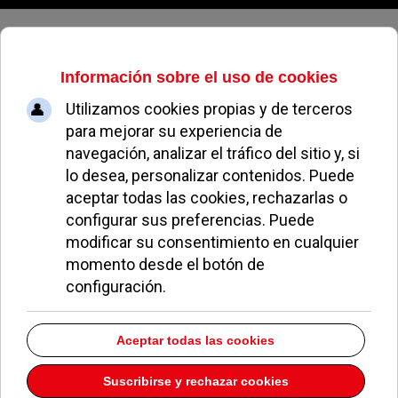
Sábado, 08 de agosto de 2026
Sucesos Pozuelo: El Enigma de la
Concejal África Sánchez
CAPITÁN POSSUELO
CAPITÁN POSSUELO
14 MARZO 2011
África Sánchez
es concejala de
Cultura,
Relaciones Institucionales, Protocolo y Mujer
.