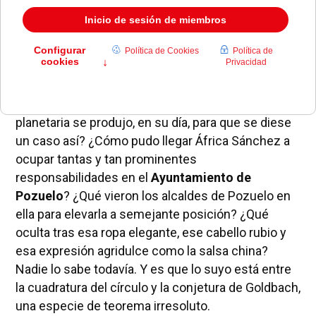
Todo un prodigio de superación. Tanto, que su
ascensión ya se estudia en muchas escuelas de
liderazgo por ser algo inaudito en la historia de las
concejalías en España. Importantes equipos de
estudiosos sobre el tema llevan varios años
haciéndose estas preguntas: ¿Qué conjunción
planetaria se produjo, en su día, para que se diese
un caso así? ¿Cómo pudo llegar África Sánchez a
ocupar tantas y tan prominentes
responsabilidades en el
Ayuntamiento de
Pozuelo
? ¿Qué vieron los alcaldes de Pozuelo en
ella para elevarla a semejante posición? ¿Qué
oculta tras esa ropa elegante, ese cabello rubio y
esa expresión agridulce como la salsa china?
Nadie lo sabe todavía. Y es que lo suyo está entre
la cuadratura del círculo y la conjetura de Goldbach,
una especie de teorema irresoluto.