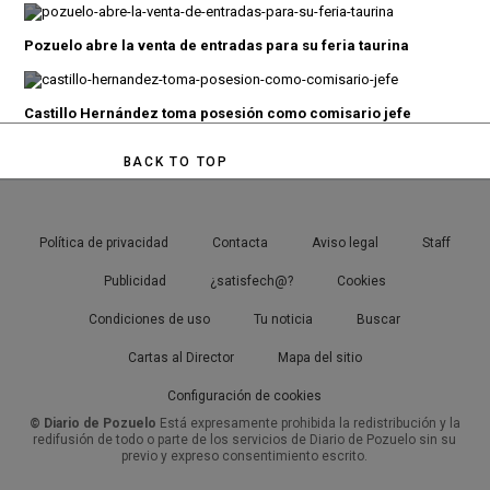
Pozuelo abre la venta de entradas para su feria taurina
Castillo Hernández toma posesión como comisario jefe
BACK TO TOP
Política de privacidad
Contacta
Aviso legal
Staff
Publicidad
¿satisfech@?
Cookies
Condiciones de uso
Tu noticia
Buscar
Cartas al Director
Mapa del sitio
Configuración de cookies
© Diario de Pozuelo
Está expresamente prohibida la redistribución y la
redifusión de todo o parte de los servicios de Diario de Pozuelo sin su
previo y expreso consentimiento escrito.