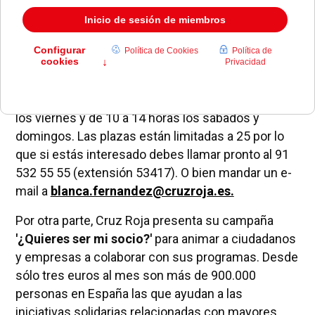
difícil encontrar trabajo durante junio, julio, agosto
y septiembre al aire libre. O el resto del año a
cubierto.
El
curso
completo consta de
80 horas
y tiene un
coste de
425 €
. Para facilitar la asistencia, las
clases se impartirán en horario de 17 a 21 horas
los viernes y de 10 a 14 horas los sábados y
domingos. Las plazas están limitadas a 25 por lo
que si estás interesado debes llamar pronto al 91
532 55 55 (extensión 53417). O bien mandar un e-
mail a
blanca.fernandez@cruzroja.es.
Por otra parte, Cruz Roja presenta su campaña
'¿Quieres ser mi socio?'
para animar a ciudadanos
y empresas a colaborar con sus programas. Desde
sólo tres euros al mes son más de 900.000
personas en España las que ayudan a las
iniciativas solidarias relacionadas con mayores,