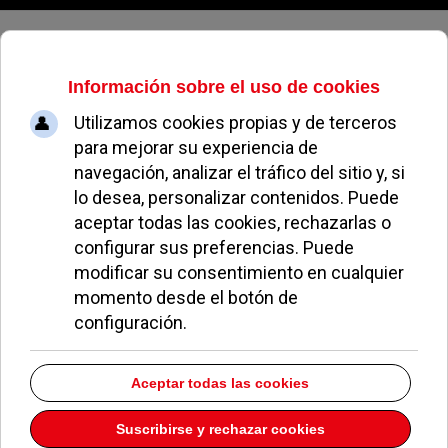
Viernes, 07 de agosto de 2026
Cruz Roja de Pozuelo pone en
marcha cursos de socorrista
FERNANDO PINAZO
NOTICIAS DE POZUELO
16 FEBRERO 2011
La matrícula para el curso de socorrismo impartido
por
Cruz Roja de Pozuelo de Alarcón
ya está
abierta. Las clases abarcarán desde el 1 de abril
hasta el 28 de mayo y capacitarán a los alumnos
para trabajar en instalaciones acuáticas. Dadas las
características urbanísticas del municipio no será