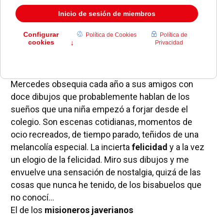
y de casi todo ya han pasado veinte años. O te
conformas con que te dediquen el tiempo que les
quede libre. Los años pasan y desde hace algunos
no tengo que buscar calendarios. Mido los días
con el de
Mercedes García-Agulló Lladó
y con el
de los misioneros javerianos.
Mercedes obsequia cada año a sus amigos con
doce dibujos que probablemente hablan de los
sueños que una niña empezó a forjar desde el
colegio. Son escenas cotidianas, momentos de
ocio recreados, de tiempo parado, teñidos de una
melancolía especial. La incierta
felicidad
y a la vez
un elogio de la felicidad. Miro sus dibujos y me
envuelve una sensación de nostalgia, quizá de las
cosas que nunca he tenido, de los bisabuelos que
no conocí...
El de los
misioneros javerianos