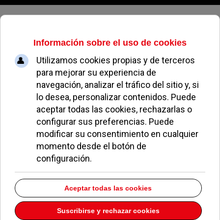
Jueves, 06 de agosto de 2026
Calendarios
JESÚS GIRONÉS
COLABORACIONES
25 ENERO 2011
A veces pasas del gin tonic al termalgin casi sin
darte cuenta. O comienzas a hablar con una amiga