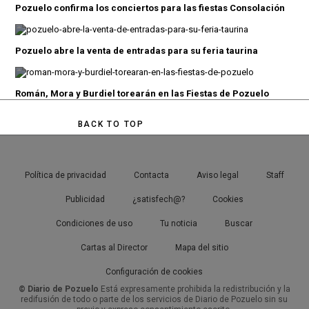
Pozuelo confirma los conciertos para las fiestas Consolación
Pozuelo abre la venta de entradas para su feria taurina
Román, Mora y Burdiel torearán en las Fiestas de Pozuelo
BACK TO TOP
Política de privacidad
Contacta
Aviso legal
Staff
Publicidad
¿satisfech@?
Cookies
Condiciones de uso
Tu noticia
Buscar
Cartas al Director
Mapa del sitio
Configuración de cookies
© Diario de Pozuelo
Está expresamente prohibida la redistribución y la
redifusión de todo o parte de los servicios de Diario de Pozuelo sin su