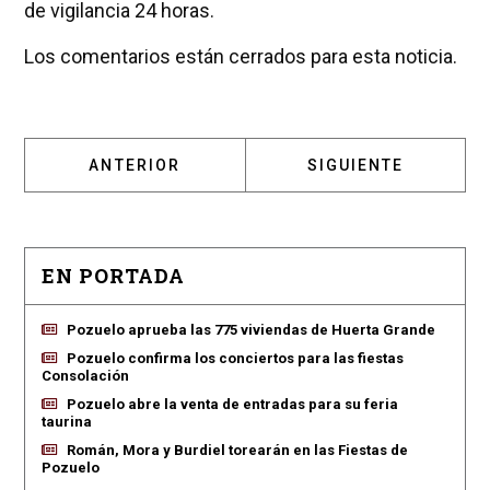
de vigilancia 24 horas.
Los comentarios están cerrados para esta noticia.
ARTÍCULO ANTERIOR: SARA CARBONERO E IK
ARTÍCULO SIGUIENT
ANTERIOR
SIGUIENTE
EN PORTADA
Pozuelo aprueba las 775 viviendas de Huerta Grande
Pozuelo confirma los conciertos para las fiestas
Consolación
Pozuelo abre la venta de entradas para su feria
taurina
Román, Mora y Burdiel torearán en las Fiestas de
Pozuelo