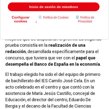
En esta cuarta edición participaron
2.500 alumnos
procedentes de 486 institutos
de la Comunidad
de Madrid. El concurso se dividía en dos partes.
Por un lado, una primera prueba tipo test sobre los
contenidos del aula virtual, de la que salieron los 25
mejores que se disputarían el premio. La segunda
prueba consistía en la
realización de una
redacción
, desarrollada específicamente para el
concurso, que tuviera que ver con el
papel que
desempeña el Banco de España en la economía
.
El trabajo elegido ha sido el del equipo de primero
de bachillerato del IES Camilo José Cela. En un
acto celebrado en el centro y que contó con la
asistencia de María Jesús Castillo, concejal de
Educación, el director del centro, Eduardo De
Bergia y el decano de la Facultad de Ciencias