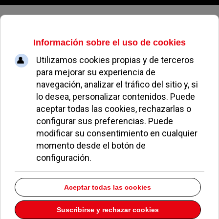
Domingo, 09 de agosto de 2026
Alumnos del IES Camilo José Cela
ganan un concurso del Banco de
España
PATRICIA RIVERA
EDUCACIÓN
02 JULIO 2010
El trabajo de los alumnos de
primero de
Bachillerato del IES Camilo José Cela
de Pozuelo
ha sido seleccionado como ganador en el
concurso 'El Banco de España y la estabilidad en la
economía'.