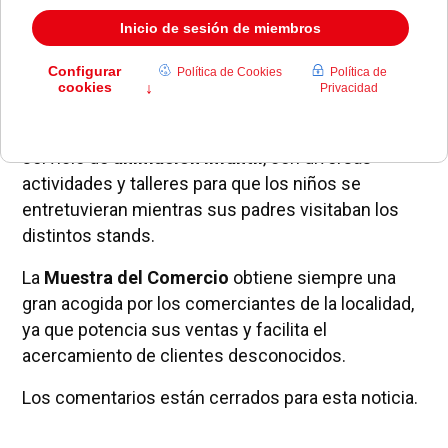
Hacienda
y del concejal de
Desarrollo
Empresarial
, visitó todos los stands, conociendo
las inquietudes de los comerciantes y la evolución
de la Muestra.
Además, se puso a disposición de los visitantes un
servicio de
animación infantil
, con diversas
actividades y talleres para que los niños se
entretuvieran mientras sus padres visitaban los
distintos stands.
La
Muestra del Comercio
obtiene siempre una
gran acogida por los comerciantes de la localidad,
ya que potencia sus ventas y facilita el
acercamiento de clientes desconocidos.
Los comentarios están cerrados para esta noticia.