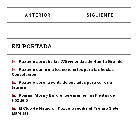
ARTÍCULO ANTERIOR: POZUELO DE ALARCÓN
ARTÍCULO SIGUIENT
ANTERIOR
SIGUIENTE
EN PORTADA
Pozuelo aprueba las 775 viviendas de Huerta Grande
Pozuelo confirma los conciertos para las fiestas
Consolación
Pozuelo abre la venta de entradas para su feria
taurina
Román, Mora y Burdiel torearán en las Fiestas de
Pozuelo
El Club de Natación Pozuelo recibe el Premio Siete
Estrellas