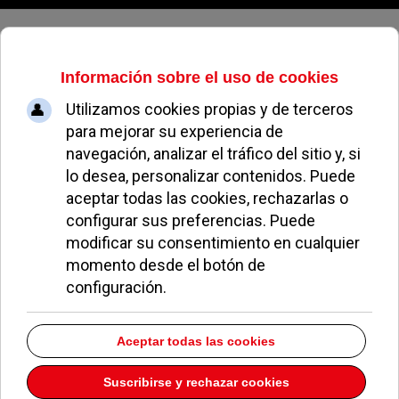
Domingo, 09 de agosto de 2026
El comercio textil acaparó el fin
de semana en Pozuelo
NATALIA CABEZAS
ECONOMÍA Y EMPLEO
30 MAYO 2010
Más de 3.500 visitantes acudieron a los 45 stands
de
comercio textil, complementos y decoración
,
situados en una carpa de más de 1.100 m², en el
fin de semana dedicado al comercio del municipio.
El alcalde de Pozuelo,
Gonzalo Aguado
,
acompañado de la v
iceconsejera de Economía y