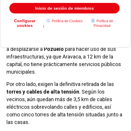
Los vecinos reclaman unos
servicios básicos
,
como un centro de salud con servicio de
urgencias 24 horas, un instituto de enseñanza
pública, una biblioteca, o una escuela infantil
municipal, entre otras cosas.
Además, los vecinos de Aravaca se ven obligados
a desplazarse a
Pozuelo
para hacer uso de sus
infraestructuras, ya que Aravaca, a 12 km de la
capital, no tiene prácticamente servicios públicos
municipales.
Por otro lado, exigen la definitiva retirada de las
torres y cables de alta tensión
. Según los
vecinos, aún quedan más de 3,5 km de cables
eléctricos sobrevolando calles y edificios, así
como cinco torres de alta tensión situadas junto a
las casas.