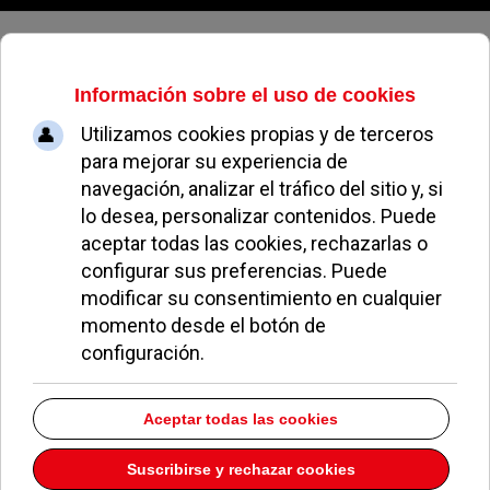
Sábado, 08 de agosto de 2026
Los vecinos de Aravaca exigen
más servicios públicos
NATALIA CABEZAS
NOTICIAS DE POZUELO
28 MAYO 2010
La
Asociación de Vecinos Osa Mayor de Aravaca
se manifestará este viernes 28 de mayo a las
18:00 horas en la plaza María Reina para reclamar
que el barrio se convierta en el distrito número 22
de la capital y pedir que se instalen más servicios
públicos.