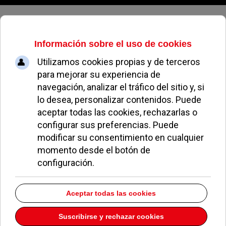
Viernes, 07 de agosto de 2026
La línea de autobuses 563 cuenta
con una nueva parada en Húmera
CRISTINA GALLEGO
NOTICIAS DE POZUELO
21 JULIO 2009
El autobús de la línea 563 –Pozuelo de Alarcón-
Madrid- tendrá una nueva parada en Húmera que
beneficiará a los que viven o trabajan en esta
zona.