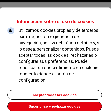
Jueves, 06 de agosto de 2026
Los autobuses urbanos de nuestro
municipio rozaron el millón de
usuarios en 2008
MARÍA SANZ
NOTICIAS DE POZUELO
27 ENERO 2009
>Casi un millón de vecinos de Pozuelo de
Alarcón -934.792 personas- hicieron uso durante
el 2008 de las líneas urbanas que discurren por el
municipio -1, 2, 3 y 4- y que fueron puestas en
marcha el pasado año.