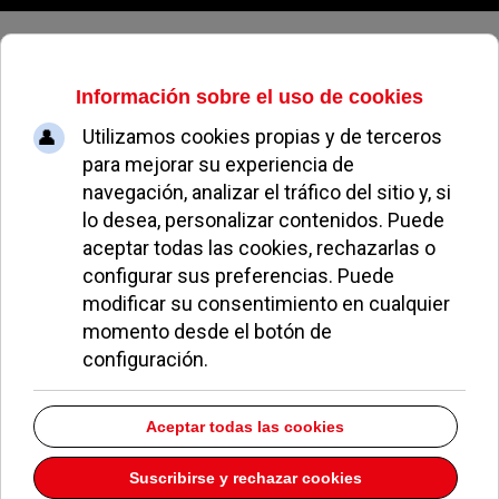
Viernes, 07 de agosto de 2026
Los excrementos de perros llenan
las calles mientras muchos
dueños no se deciden a recogerlos
BÁRBARA CERVIGÓN
NOTICIAS DE POZUELO
20 JUNIO 2008
Es especialmente significativa la cantidad de
excrementos caninos que hay en el casco
antiguo y en la zona centro de Pozuelo de
Alarcón. En Abril el Ayuntamiento formalizó un
nuevo contrato de mantenimiento de