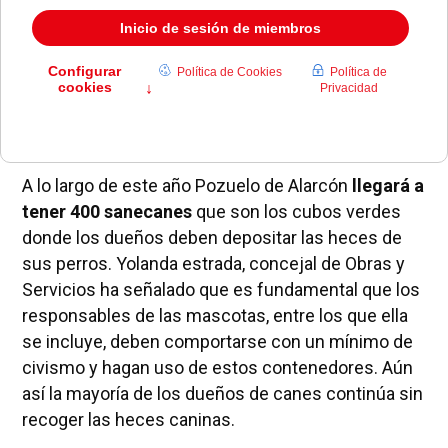
‘sanecanes’ con lo que se incrementará el
número de unidades instaladas en nuestro
municipio. Sin embargo, los pozueleros no
saben si esta medida será suficiente o habrá que
plantear nuevas iniciativas ante la problemática.
A lo largo de este año Pozuelo de Alarcón
llegará a
tener 400 sanecanes
que son los cubos verdes
donde los dueños deben depositar las heces de
sus perros. Yolanda estrada, concejal de Obras y
Servicios ha señalado que es fundamental que los
responsables de las mascotas, entre los que ella
se incluye, deben comportarse con un mínimo de
civismo y hagan uso de estos contenedores. Aún
así la mayoría de los dueños de canes continúa sin
recoger las heces caninas.