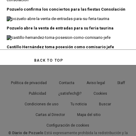
Pozuelo confirma los conciertos para las fiestas Consolación
Pozuelo abre la venta de entradas para su feria taurina
Castillo Hernández toma posesión como comisario jefe
BACK TO TOP
Política de privacidad
Contacta
Aviso legal
Staff
Publicidad
¿satisfech@?
Cookies
Condiciones de uso
Tu noticia
Buscar
Cartas al Director
Mapa del sitio
Configuración de cookies
© Diario de Pozuelo
Está expresamente prohibida la redistribución y la