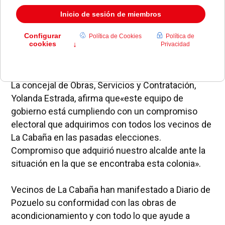
Badajoz, Ciudad Real, Palencia, Zamora y Valladolid.
El presupuesto de adjudicación es de 1.300.000
euros aproximadamente y el
plazo de ejecución
de las mismas es de unos seis meses.
Las calles
Toledo, Asturias, Ávila, Segovia y Vizcaya serán las
últimas en las que se harán estas reformas.
La concejal de Obras, Servicios y Contratación,
Yolanda Estrada, afirma que«este equipo de
gobierno está cumpliendo con un compromiso
electoral que adquirimos con todos los vecinos de
La Cabaña en las pasadas elecciones.
Compromiso que adquirió nuestro alcalde ante la
situación en la que se encontraba esta colonia».
Vecinos de La Cabaña han manifestado a Diario de
Pozuelo su conformidad con las obras de
acondicionamiento y con todo lo que ayude a