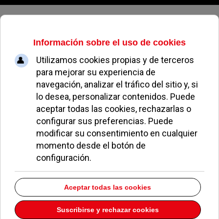
Sábado, 08 de agosto de 2026
Comienza la III fase de las obras
de acondicionamiento de La
Cabaña
REDACCIÓN
NOTICIAS DE POZUELO
09 AGOSTO 2006
El Ayuntamiento de Pozuelo de Alarcón ha iniciado
las obras de acondicionamiento de
aceras,
canalización eléctrica y aglomerado
en la
Colonia La Cabaña. Las calles que se ven
afectadas por estas obras son Cáceres, León,