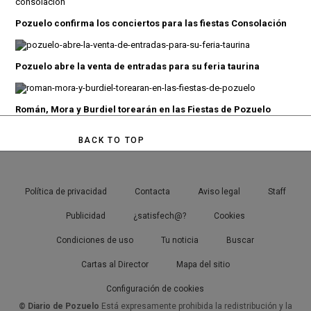
Pozuelo confirma los conciertos para las fiestas Consolación
Pozuelo abre la venta de entradas para su feria taurina
Román, Mora y Burdiel torearán en las Fiestas de Pozuelo
BACK TO TOP
Política de privacidad
Contacta
Aviso legal
Staff
Publicidad
¿satisfech@?
Cookies
Condiciones de uso
Tu noticia
Buscar
Cartas al Director
Mapa del sitio
Configuración de cookies
© Diario de Pozuelo
Está expresamente prohibida la redistribución y la