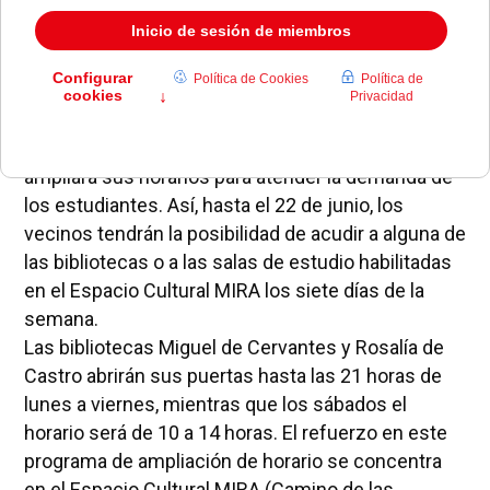
madrugadas de los fines de semana.
Con motivo del período de exámenes finales en la
mayor parte de los centros educativos, la Red de
Bibliotecas Municipales de Pozuelo de Alarcón,
como ya lo hiciera en pasadas temporadas,
ampliará sus horarios para atender la demanda de
los estudiantes. Así, hasta el 22 de junio, los
vecinos tendrán la posibilidad de acudir a alguna de
las bibliotecas o a las salas de estudio habilitadas
en el Espacio Cultural MIRA los siete días de la
semana.
Las bibliotecas Miguel de Cervantes y Rosalía de
Castro abrirán sus puertas hasta las 21 horas de
lunes a viernes, mientras que los sábados el
horario será de 10 a 14 horas. El refuerzo en este
programa de ampliación de horario se concentra
en el Espacio Cultural MIRA (Camino de las