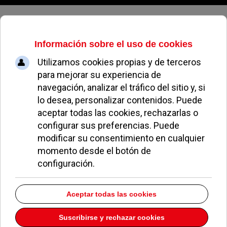
Viernes, 07 de agosto de 2026
Se habilitan salas de estudio «24
horas» coincidiendo con
selectividad y los exámenes
finales
LETICIA PETITE
NOTICIAS DE POZUELO
01 JUNIO 2006
El Espacio Cultural MIRA
habilita
160 puestos
de
estudio que complementan el servicio habitual de
la Red de Bibliotecas Municipales. Este servicio se
mantendrá hasta el
22 de junio
, incluyendo las