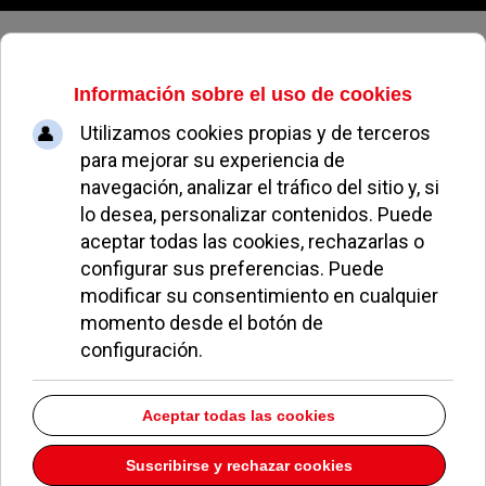
Jueves, 06 de agosto de 2026
El Olímpico cae ante el INEFC
Barcelona que se lleva la Copa de
la Reina
LUCIANO SABATINI
NOTICIAS DE POZUELO
24 MAYO 2006
El equipo de rugby femenino
Olímpico de Pozuelo
no pudo hacerse con el título de la Copa de la Reina
al caer derrotado por el
INEFC de Barcelona
por un
ajustado
19-18.
El encuentro, que se disputó en el
campo del
Hospitalet
, fue una reedición de la final