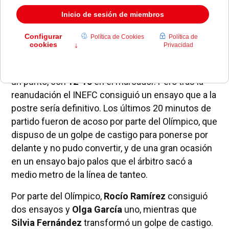
del año pasado en la que el equipo catalán también
se llevó el trofeo a sus vitrinas.
El partido fue de ida y vuelta con continuas
alternancias en el marcador. Al descanso, las
pozueleras se retiraban con una mínima ventaja de
un punto, con
12-13
en el marcador. Pero tras la
reanudación el INEFC consiguió un ensayo que a la
postre sería definitivo. Los últimos 20 minutos de
partido fueron de acoso por parte del Olímpico, que
dispuso de un golpe de castigo para ponerse por
delante y no pudo convertir, y de una gran ocasión
en un ensayo bajo palos que el árbitro sacó a
medio metro de la línea de tanteo.
Por parte del Olímpico,
Rocío Ramírez
consiguió
dos ensayos y
Olga García
uno, mientras que
Silvia Fernández
transformó un golpe de castigo.