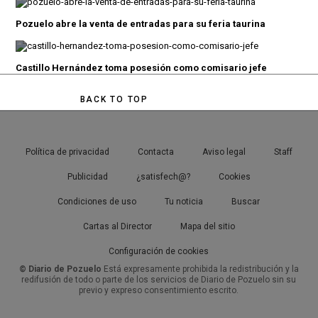
Pozuelo abre la venta de entradas para su feria taurina
Castillo Hernández toma posesión como comisario jefe
BACK TO TOP
Política de privacidad
Contacta
Aviso legal
Staff
Publicidad
¿satisfech@?
Cookies
Condiciones de uso
Tu noticia
Buscar
Cartas al Director
Mapa del sitio
Configuración de cookies
© Diario de Pozuelo
Está expresamente prohibida la redistribución y la
redifusión de todo o parte de los servicios de Diario de Pozuelo sin su
previo y expreso consentimiento escrito.