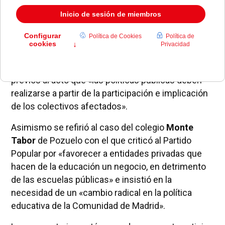
El encuentro se celebró en vísperas a la jornada de
huelga y manifestaciones en defensa de una
educación pública de calidad que llevaron a cabo
diversos colectivos de alumnos y profesores.
La portavoz socialista declaró en los momentos
previos al acto que «las políticas públicas deben
realizarse a partir de la participación e implicación
de los colectivos afectados».
Asimismo se refirió al caso del colegio
Monte
Tabor
de Pozuelo con el que criticó al Partido
Popular por «favorecer a entidades privadas que
hacen de la educación un negocio, en detrimento
de las escuelas públicas» e insistió en la
necesidad de un «cambio radical en la política
educativa de la Comunidad de Madrid».