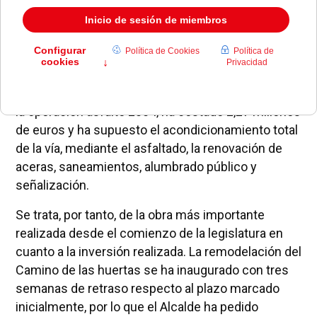
El alcalde de Pozuelo, Jesús Sepúlveda, la concejal
de obras, Yolanda Estrada y miembros de la
corporación municipal, han inaugurado esta
mañana las obras de remodelación del Camino de
las Huertas, una de las avenidas más importantes
del Municipio • El proyecto de reforma, incluido en
la operación asfalto 2004, ha costado 2,27 millones
de euros y ha supuesto el acondicionamiento total
de la vía, mediante el asfaltado, la renovación de
aceras, saneamientos, alumbrado público y
señalización.
Se trata, por tanto, de la obra más importante
realizada desde el comienzo de la legislatura en
cuanto a la inversión realizada. La remodelación del
Camino de las huertas se ha inaugurado con tres
semanas de retraso respecto al plazo marcado
inicialmente, por lo que el Alcalde ha pedido