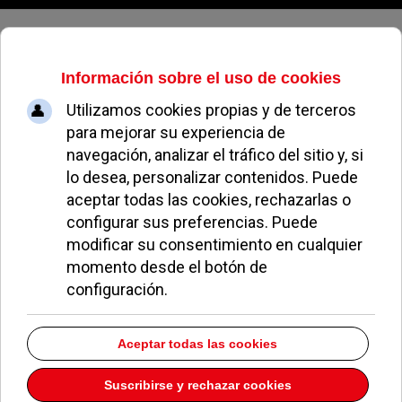
Jueves, 06 de agosto de 2026
La Casa de la Juventud
comenzará a construirse en dos
meses con un presupuesto de 1,1
millones
REDACCIÓN
NOTICIAS DE POZUELO
10 SEPTIEMBRE 2004
El Ayuntamiento de Pozuelo ha aprobado en Junta
de Gobierno la redacción del proyecto para la
construcción de la Casa de la Juventud, que se
comenzará a erigir en apenas dos meses con un