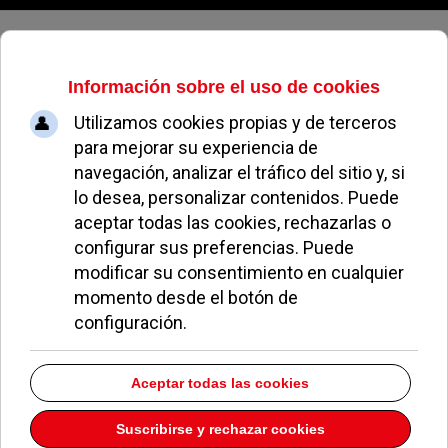
Domingo, 09 de agosto de 2026
Una báscula de pesaje de
camiones controlará el peso
máximo autorizado de estos
vehiculos
ÁNGELES PEREA
NOTICIAS DE POZUELO
22 JULIO 2004