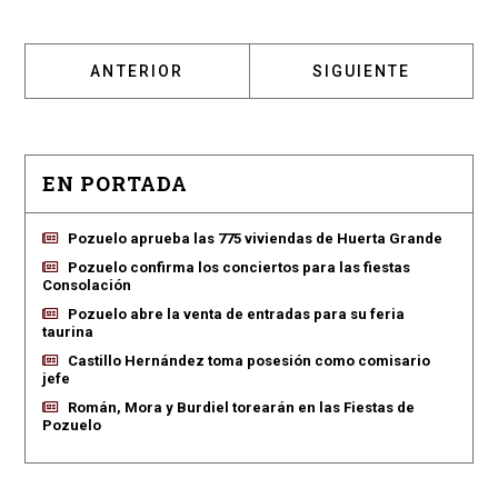
ARTÍCULO ANTERIOR: CARTUCHOS DE TINTA 
ARTÍCULO SIGUIENT
ANTERIOR
SIGUIENTE
EN PORTADA
Pozuelo aprueba las 775 viviendas de Huerta Grande
Pozuelo confirma los conciertos para las fiestas
Consolación
Pozuelo abre la venta de entradas para su feria
taurina
Castillo Hernández toma posesión como comisario
jefe
Román, Mora y Burdiel torearán en las Fiestas de
Pozuelo