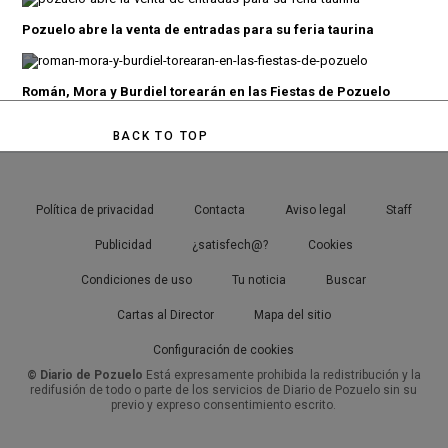
Pozuelo abre la venta de entradas para su feria taurina
Román, Mora y Burdiel torearán en las Fiestas de Pozuelo
BACK TO TOP
Política de privacidad
Contacta
Aviso legal
Staff
Publicidad
¿satisfech@?
Cookies
Condiciones de uso
Tu noticia
Buscar
Cartas al Director
Mapa del sitio
Configuración de cookies
© Diario de Pozuelo
Está expresamente prohibida la redistribución y la
redifusión de todo o parte de los servicios de Diario de Pozuelo sin su
previo y expreso consentimiento escrito.