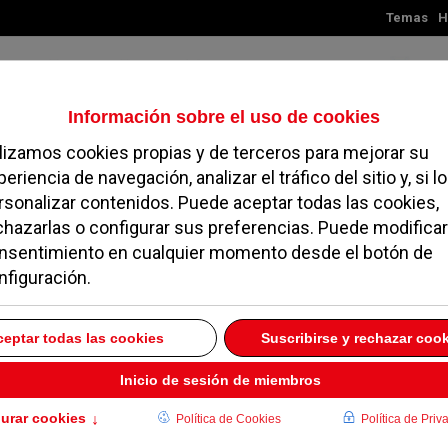
Temas
H
Viernes, 07 de agosto de 2026
TES
MADRID
NOROESTE
SOCIEDAD
MAGAZINE
SERVICIOS
continuar con el
scuela de música
ZO 2024