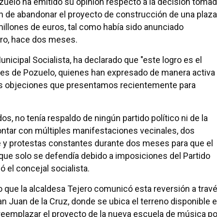
ozuelo ha emitido su opinión respecto a la decisión toma
n de abandonar el proyecto de construcción de una plaza
 millones de euros, tal como había sido anunciado
ero, hace dos meses.
icipal Socialista, ha declarado que "este logro es el
tes de Pozuelo, quienes han expresado de manera activa
las objeciones que presentamos recientemente para
s, no tenía respaldo de ningún partido político ni de la
ontar con múltiples manifestaciones vecinales, dos
e y protestas constantes durante dos meses para que el
a que solo se defendía debido a imposiciones del Partido
 el concejal socialista.
o que la alcaldesa Tejero comunicó esta reversión a trav
San Juan de la Cruz, donde se ubica el terreno disponible 
 reemplazar el proyecto de la nueva escuela de música po