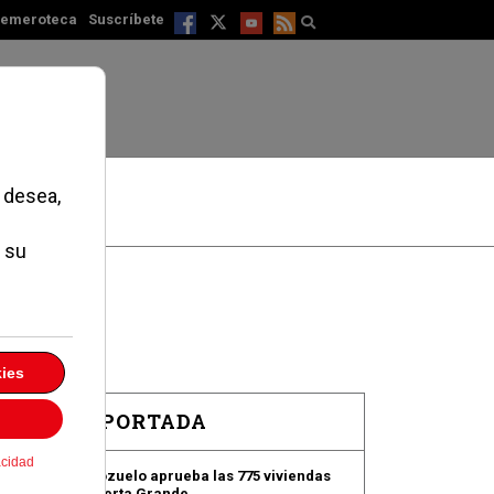
emeroteca
Suscríbete
EN PORTADA
Pozuelo aprueba las 775 viviendas
de Huerta Grande