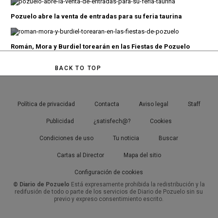
Pozuelo abre la venta de entradas para su feria taurina
Román, Mora y Burdiel torearán en las Fiestas de Pozuelo
BACK TO TOP
Política de privacidad
Contacta
Aviso legal
Staff
Publicidad
¿satisfech@?
Cookies
Condiciones de uso
Tu noticia
Buscar
Cartas al Director
Mapa del sitio
Configuración de cookies
© Diario de Pozuelo
Está expresamente prohibida la redistribución y la
redifusión de todo o parte de los servicios de Diario de Pozuelo sin su
previo y expreso consentimiento escrito.