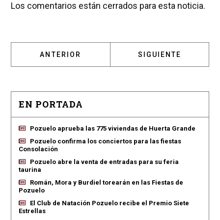
Los comentarios están cerrados para esta noticia.
ARTÍCULO ANTERIOR: AFAN POZUELO Y EL 
ARTÍCULO SIGUIENT
ANTERIOR
SIGUIENTE
EN PORTADA
Pozuelo aprueba las 775 viviendas de Huerta Grande
Pozuelo confirma los conciertos para las fiestas
Consolación
Pozuelo abre la venta de entradas para su feria
taurina
Román, Mora y Burdiel torearán en las Fiestas de
Pozuelo
El Club de Natación Pozuelo recibe el Premio Siete
Estrellas