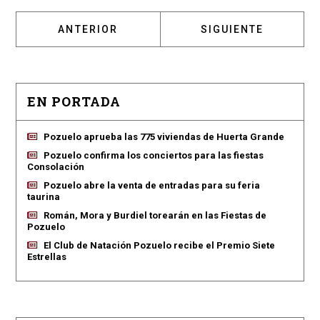
ARTÍCULO ANTERIOR: NUEVO REPARTO DE B
ARTÍCULO SIGUIENT
ANTERIOR
SIGUIENTE
EN PORTADA
Pozuelo aprueba las 775 viviendas de Huerta Grande
Pozuelo confirma los conciertos para las fiestas
Consolación
Pozuelo abre la venta de entradas para su feria
taurina
Román, Mora y Burdiel torearán en las Fiestas de
Pozuelo
El Club de Natación Pozuelo recibe el Premio Siete
Estrellas