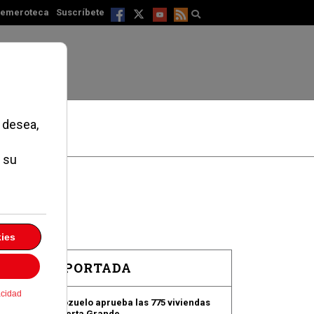
emeroteca
Suscríbete
EN PORTADA
Pozuelo aprueba las 775 viviendas
de Huerta Grande