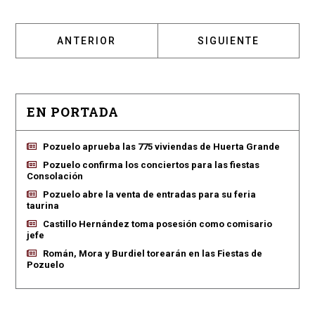
ARTÍCULO ANTERIOR: NUEVA CONVOCATORIA
ARTÍCULO SIGUIENT
ANTERIOR
SIGUIENTE
EN PORTADA
Pozuelo aprueba las 775 viviendas de Huerta Grande
Pozuelo confirma los conciertos para las fiestas
Consolación
Pozuelo abre la venta de entradas para su feria
taurina
Castillo Hernández toma posesión como comisario
jefe
Román, Mora y Burdiel torearán en las Fiestas de
Pozuelo