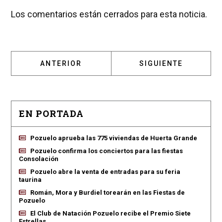
Los comentarios están cerrados para esta noticia.
ARTÍCULO ANTERIOR: EL PSOE PIDE UNA 'P
ARTÍCULO SIGUIENT
ANTERIOR
SIGUIENTE
EN PORTADA
Pozuelo aprueba las 775 viviendas de Huerta Grande
Pozuelo confirma los conciertos para las fiestas
Consolación
Pozuelo abre la venta de entradas para su feria
taurina
Román, Mora y Burdiel torearán en las Fiestas de
Pozuelo
El Club de Natación Pozuelo recibe el Premio Siete
Estrellas