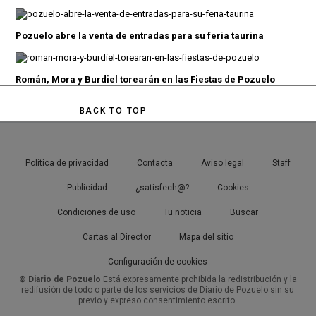
Pozuelo abre la venta de entradas para su feria taurina
Román, Mora y Burdiel torearán en las Fiestas de Pozuelo
BACK TO TOP
Política de privacidad
Contacta
Aviso legal
Staff
Publicidad
¿satisfech@?
Cookies
Condiciones de uso
Tu noticia
Buscar
Cartas al Director
Mapa del sitio
Configuración de cookies
© Diario de Pozuelo
Está expresamente prohibida la redistribución y la
redifusión de todo o parte de los servicios de Diario de Pozuelo sin su
previo y expreso consentimiento escrito.