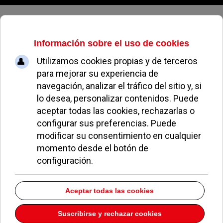
Sábado, 08 de agosto de 2026
Fernández sobre el presupuesto:
“Solo contiene gastos superfluos e
innecesarios que no recogen las
necesidades reales de los vecinos
de Pozuelo”
REDACCIÓN
POLÍTICA
24 NOVIEMBRE 2021