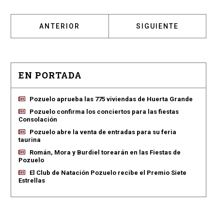
ARTÍCULO ANTERIOR: VOX POZUELO RECLAM
ARTÍCULO SIGUIENT
ANTERIOR
SIGUIENTE
EN PORTADA
Pozuelo aprueba las 775 viviendas de Huerta Grande
Pozuelo confirma los conciertos para las fiestas
Consolación
Pozuelo abre la venta de entradas para su feria
taurina
Román, Mora y Burdiel torearán en las Fiestas de
Pozuelo
El Club de Natación Pozuelo recibe el Premio Siete
Estrellas