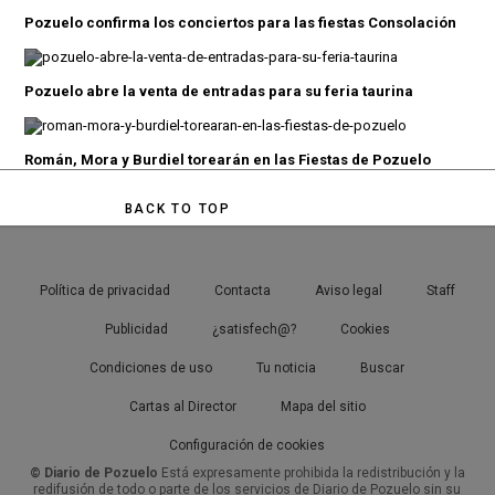
Pozuelo confirma los conciertos para las fiestas Consolación
Pozuelo abre la venta de entradas para su feria taurina
Román, Mora y Burdiel torearán en las Fiestas de Pozuelo
BACK TO TOP
Política de privacidad
Contacta
Aviso legal
Staff
Publicidad
¿satisfech@?
Cookies
Condiciones de uso
Tu noticia
Buscar
Cartas al Director
Mapa del sitio
Configuración de cookies
© Diario de Pozuelo
Está expresamente prohibida la redistribución y la
redifusión de todo o parte de los servicios de Diario de Pozuelo sin su