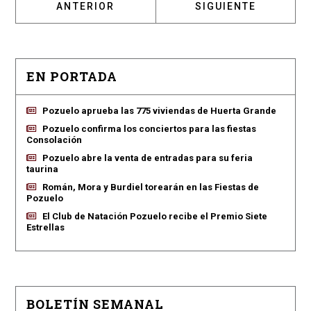
ARTÍCULO ANTERIOR: CS PIDE POTENCIAR 
ARTÍCULO SIGUIENT
ANTERIOR
SIGUIENTE
EN PORTADA
Pozuelo aprueba las 775 viviendas de Huerta Grande
Pozuelo confirma los conciertos para las fiestas
Consolación
Pozuelo abre la venta de entradas para su feria
taurina
Román, Mora y Burdiel torearán en las Fiestas de
Pozuelo
El Club de Natación Pozuelo recibe el Premio Siete
Estrellas
BOLETÍN SEMANAL